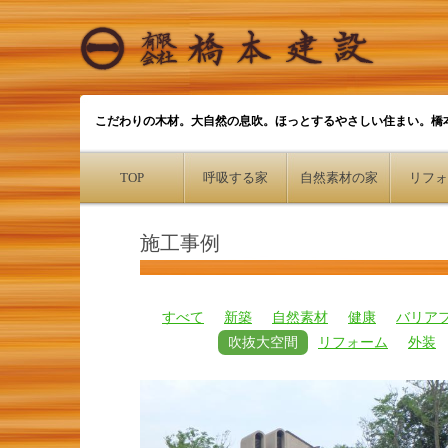
こだわりの木材。大自然の息吹。ほっとするやさしい住まい。橋
TOP
呼吸する家
自然素材の家
リフォ
施工事例
すべて
新築
自然素材
健康
バリア
吹抜大空間
リフォーム
外装